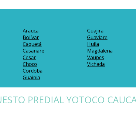
Arauca
Guajira
Bolívar
Guaviare
Caquetá
Huila
Casanare
Magdalena
Cesar
Vaupes
Choco
Vichada
Cordoba
Guainia
UESTO PREDIAL YOTOCO CAUC