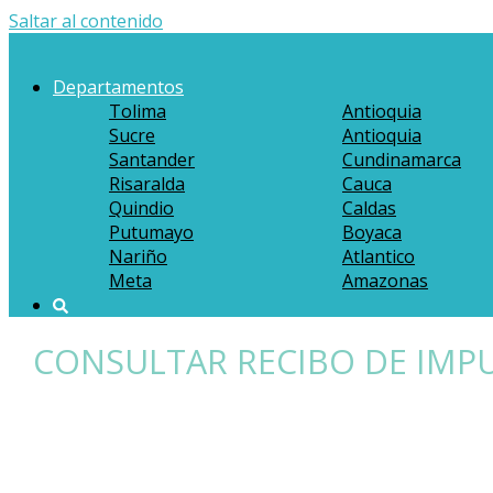
Saltar al contenido
Departamentos
Tolima
Antioquia
Sucre
Antioquia
Santander
Cundinamarca
Risaralda
Cauca
Quindio
Caldas
Putumayo
Boyaca
Nariño
Atlantico
Meta
Amazonas
CONSULTAR RECIBO DE IMP