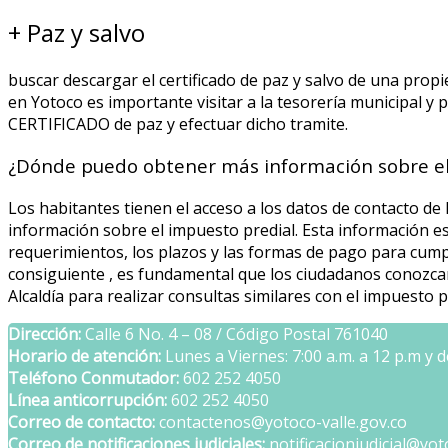
+ Paz y salvo
buscar descargar el certificado de paz y salvo de una propi
en Yotoco es importante visitar a la tesorería municipal y 
CERTIFICADO de paz y efectuar dicho tramite.
¿Dónde puedo obtener más información sobre el
Los habitantes tienen el acceso a los datos de contacto de 
información sobre el impuesto predial. Esta información 
requerimientos, los plazos y las formas de pago para cump
consiguiente , es fundamental que los ciudadanos conozcan
Alcaldía para realizar consultas similares con el impuesto p
Dirección:
Calle 6 No. 4 – 08 / Código Postal 761040
Horario de atención:
Lunes a Viernes: 7:00 a.m. a 12 p.m y de
Teléfono Conmutador:
602 252 4050
Línea anticorrupción:
602 252 4050
Correo de contacto:
contactenos@yotoco-valle.gov.co
Correo de notificaciones judiciales:
notificacionjudicial@yot