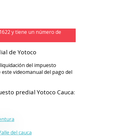
 1622 y tiene un número de
ial de Yotoco
 liquidación del impuesto
e este videomanual del pago del
uesto predial Yotoco Cauca:
alle del cauca