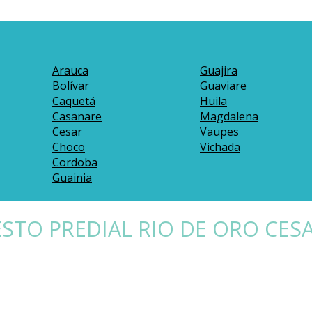
Arauca
Guajira
Bolívar
Guaviare
Caquetá
Huila
Casanare
Magdalena
Cesar
Vaupes
Choco
Vichada
Cordoba
Guainia
STO PREDIAL RIO DE ORO CES