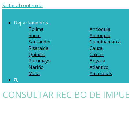
Saltar al contenido
Departamentos
Tolima
Antioquia
Sucre
Antioquia
Santander
Cundinamarca
Risaralda
Cauca
Quindio
Caldas
Putumayo
Boyaca
Nariño
Atlantico
Meta
Amazonas
CONSULTAR RECIBO DE IMPUE