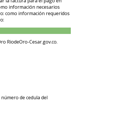
ar la factura para el pago en
o: como información necesarios
 Oro: como información requeridos
o:
 Oro RiodeOro-Cesar.gov.co.
l número de cedula del