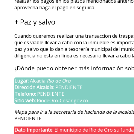
realizar los pagos en los plazos mencionados anteri
aprovecha haga el pago en seguida.
+ Paz y salvo
Cuando queremos realizar una transaccion de traspas
que es viable llevar a cabo con la inmueble es impo
paz y salvo que lo dan a tesorería municipal del munic
diligencia no esta en línea es necesario llevar a cabo la
¿Dónde puedo obtener más información sobr
Lugar:
Alcadia
Rio de Oro
Dirección Alcaldía:
PENDIENTE
Telefono:
PENDIENTE
Sitio web:
RiodeOro-Cesar.gov.co
Mapa para ir a la secretaria de hacienda de la alcaldí
PENDIENTE
Dato Importante:
El municipio de Rio de Oro su funda