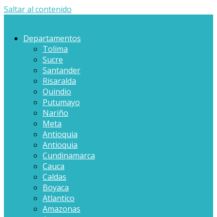
Saltar al contenido
Departamentos
Tolima
Sucre
Santander
Risaralda
Quindio
Putumayo
Nariño
Meta
Antioquia
Antioquia
Cundinamarca
Cauca
Caldas
Boyaca
Atlantico
Amazonas