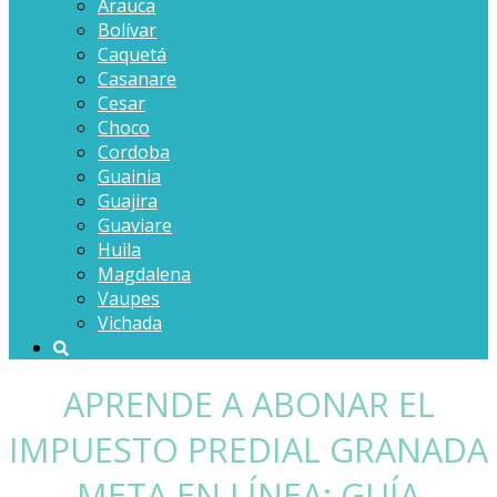
Arauca
Bolívar
Caquetá
Casanare
Cesar
Choco
Cordoba
Guainia
Guajira
Guaviare
Huila
Magdalena
Vaupes
Vichada
APRENDE A ABONAR EL
IMPUESTO PREDIAL GRANADA
META EN LÍNEA: GUÍA