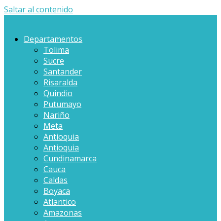
Saltar al contenido
Departamentos
Tolima
Sucre
Santander
Risaralda
Quindio
Putumayo
Nariño
Meta
Antioquia
Antioquia
Cundinamarca
Cauca
Caldas
Boyaca
Atlantico
Amazonas