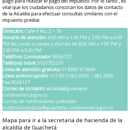
pago para realizar el pago del impuesto. Por lo tanto , es
vital que los ciudadanos conozcan los datos de contacto
de la Alcaldía para efectuar consultas similares con el
impuesto predial.
Dirección:
Calle 5 No. 2 – 75
Horario de atención:
8:00 AM a 1:00 PM y 2:00 PM a 6:00
PM de Lunes a Jueves y Viernes de 8:00 AM a 1:00 PM y
2:00 PM a 5:30 PM
Teléfono Conmutador:
8556127
Teléfono móvil:
3133752219
Línea de atención gratuita:
01 8000 913666
Línea anticorrupción:
+57 601) 562 9300 – 382 2800
Fax: 8556127
Correo de contacto:
alcaldia@guacheta-
cundinamarca.gov.co
Correo de notificaciones judiciales:
notificacionjudicial@guacheta-cundinamarca.gov.co
Mapa para ir a la secretaria de hacienda de la
alcaldía de Guachetá